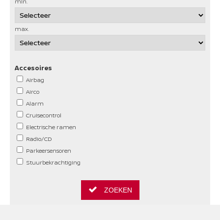
min.
max.
Accesoires
Airbag
Airco
Alarm
Cruisecontrol
Electrische ramen
Radio/CD
Parkeersensoren
Stuurbekrachtiging
ZOEKEN