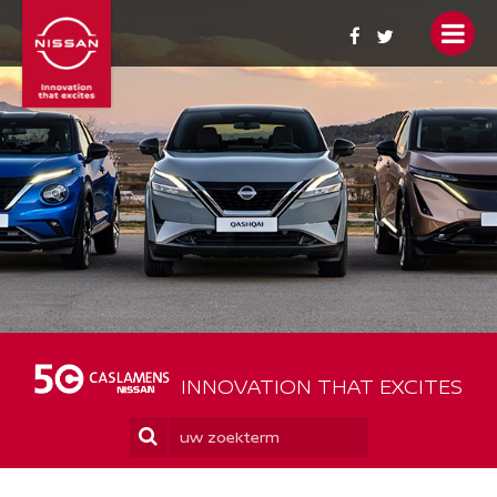
OCCASIONS
ACTIES
PERSONENWAGENS
BEDRIJFSWAGENS
NIEUWS
SERVICE
INNOVATION THAT EXCITES
YOU + NISSAN
WIE ZIJN WIJ