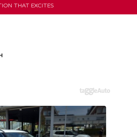
ION THAT EXCITES
H