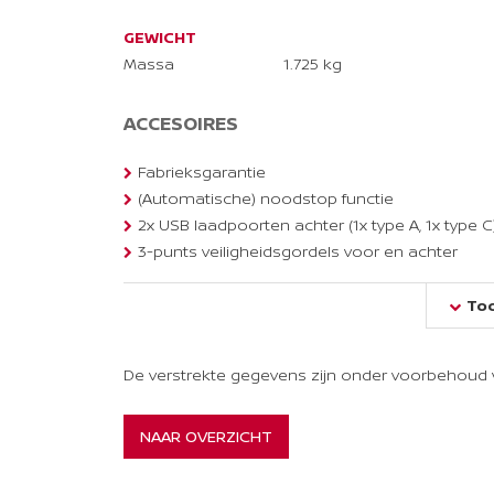
GEWICHT
Massa
1.725 kg
ACCESOIRES
Fabrieksgarantie
(Automatische) noodstop functie
2x USB laadpoorten achter (1x type A, 1x type C
3-punts veiligheidsgordels voor en achter
12,3'' TFT digitaal instrumentenpaneel
Too
12V aansluitingen voor en in de bagageruimte
De verstrekte gegevens zijn onder voorbehoud v
ABS/EBD/ESP/Hill Start Assist
Achteruitrijcamera met dynamische
afstandsmarkering
NAAR OVERZICHT
Airbag voorpassagier uitschakelbaar