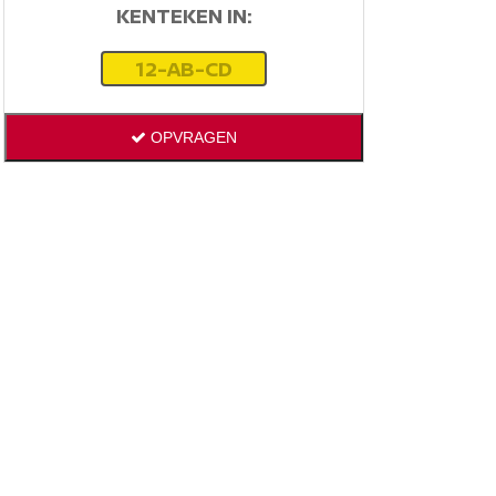
KENTEKEN IN:
OPVRAGEN
INTRESSE?
Heeft u interesse in deze occasion,
laat het ons weten via onderstaand
formulier en wij nemen contact met
u op:
Naam:
Telefoon nr.: