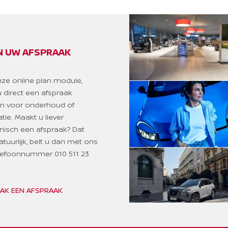
Automatisch dimmende binnenspiegel
Automatische airconditioning met gescheiden
klimaatregeling (3 zones)
Automatisch inklapbare buitenspiegels
N UW AFSPRAAK
Auto Speed Limit (ASL)
Back-up Collission intervention (BCI)
nze online plan module,
Bandenreparatieset
u direct een afspraak
Bekerhouder voor (2x)
 voor onderhoud of
Blind Spot Warning & Intervention (BSW + BSI)
tie. Maakt u liever
Breakdown call
onisch een afspraak? Dat
Buitenspiegels elektrisch verstelbaar en
atuurlijk, belt u dan met ons
verwarmbaar
elefoonnummer 010 511 23
Chassis Control Systeem (Active Trace Control,
Active Ride Control)
Chromen raamomlijsting
AK EEN AFSPRAAK
Dakspoiler achter
Deurpanelen syntetisch leder