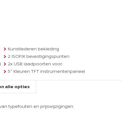
Kunstlederen bekleding
2 ISOFIX bevestigingspunten
)
2x USB laadpoorten voor
5'' Kleuren TFT instrumentenpaneel
12.3" NissanConnect Navigatie- en
infotainmentsysteem
n alle opties
ABS (Anti-blokkeersysteem)
Achterbankleuning in delen neerklapbaar
an typefouten en prijswijzigingen.
(60/40)
Adaptive Front Lighting System (AFS)
Audiosysteem met CD-speler, USB-aansluiting,
stuurwielbediening en 6 luidsprekers