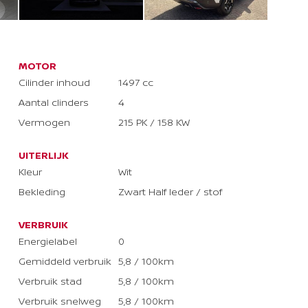
MOTOR
Cilinder inhoud
1497 cc
Aantal clinders
4
Vermogen
215 PK / 158 KW
UITERLIJK
Kleur
Wit
Bekleding
Zwart Half leder / stof
VERBRUIK
Energielabel
0
Gemiddeld verbruik
5,8 / 100km
Verbruik stad
5,8 / 100km
Verbruik snelweg
5,8 / 100km